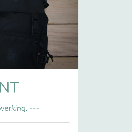
ENT
erking. ---