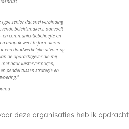
ldenrust
e type senior dat snel verbinding
evende beleidsmakers, aanvoelt
ds- en communicatiebehoefte en
 en aanpak weet te formuleren.
or een daadwerkelijke uitvoering
 van de opdrachtgever die mij
n met haar luistervermogen,
 en pendel tussen strategie en
tvoering."
ouma
oor deze organisaties heb ik opdrac