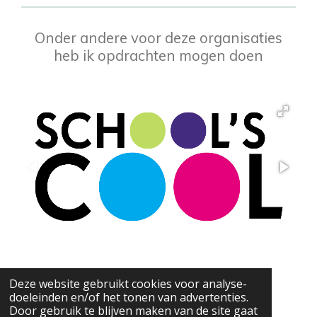
Onder andere voor deze organisaties
heb ik opdrachten mogen doen
© 2023 - 2026 OP EN TOP communicatie
Deze website gebruikt cookies voor analyse-
Powered by
JouwWeb
doeleinden en/of het tonen van advertenties.
Door gebruik te blijven maken van de site gaat