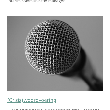
interim communicatie manager.
(Crisis)woordvoering
Direct advies nodig in een crisis situatie? Behoefte